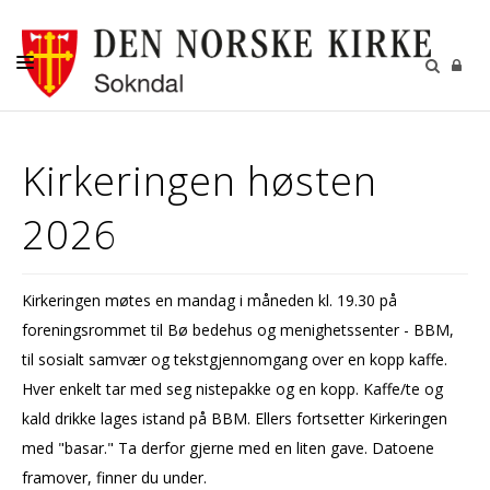
OM SOKNDAL MENIGHET
Kirkeringen høsten
DÅP-BRYLLUP-GRAVFERD
2026
GRAVSTELL
KONFIRMANT
Kirkeringen møtes en mandag i måneden kl. 19.30 på
TROSOPPLÆRING
foreningsrommet til Bø bedehus og menighetssenter - BBM,
MENIGHETSBLAD
til sosialt samvær og tekstgjennomgang over en kopp kaffe.
Hver enkelt tar med seg nistepakke og en kopp. Kaffe/te og
MØTEPAPIRER MR OG FR
kald drikke lages istand på BBM. Ellers fortsetter Kirkeringen
OVERSIKT OVER HALVÅRET
med "basar." Ta derfor gjerne med en liten gave. Datoene
framover, finner du under.