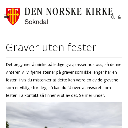
OM SOKNDAL MENIGHET
Graver uten fester
DÅP-BRYLLUP-GRAVFERD
GRAVSTELL
Det begynner å minke på ledige gravplasser hos oss, så denne
KONFIRMANT
vinteren vil vi fjerne steiner på graver som ikke lenger har en
TROSOPPLÆRING
fester. Hvis du mistenker at dette kan være en av de gravene
som er viktige for deg, så kan du få overta ansvaret som
MENIGHETSBLAD
fester. Ta kontakt så finner vi ut av det. Se mer under.
MØTEPAPIRER MR OG FR
OVERSIKT OVER HALVÅRET