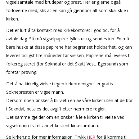
vigselsamtale med brudepar og prest. Her er gjerne også
forloverne med, slik at en kan gå gjennom alt som skal skje i
kirken.
Det er lurt å ta kontakt med kirkekontoret i god tid, for å
avtale dag. Så må vigselpapirer fylles ut og sendes inn. En må
bare huske at disse papirene har begrenset holdbarhet, og kan
leveres tidligst fire måneder før vielsen. Papirene må leveres til
folkeregisteret (for Sokndal er det Skatt Vest, Egersund) som
foretar prøving.
Det å ha kirkelig vielse i egen kirke/menighet er gratis.
Soknepresten er vigselmann.
Dersom noen ønsker å bli viet i en av våre kirker uten at de bor
i Sokndal, betales det avgift etter nærmere regler.
Det samme gjelder om en ønsker å leie kirken til vielse ved
vigselmann fra et annet kristent kirkesamfunn.
Se kirken.no for mer informasjon. Trykk
HER
for å komme til