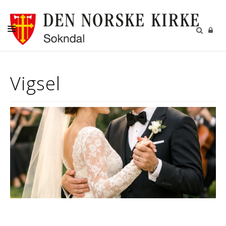
OM SOKNDAL MENIGHET
Vigsel
DÅP-BRYLLUP-GRAVFERD
GRAVSTELL
KONFIRMANT
TROSOPPLÆRING
MENIGHETSBLAD
MØTEPAPIRER MR OG FR
OVERSIKT OVER HALVÅRET