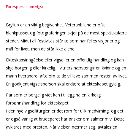
Forespørsel om vigsel
Bryllup er en viktig begivenhet. Veteranbilene er ofte
blankpusset og fotograferingen skjer på de mest spektakulære
steder. Midt i all festivitas står to som har felles visjoner og
mål for livet, men de står ikke alene.
Ekteskapsinngåelse eller vigsel er en offentlig handling og kan
skje borgerlig eller kirkelig. I vitners nærvær gir en kvinne og en
mann hverandre løfte om at de vil leve sammen resten av livet.
En godkjent vigselsperson skal erklære at ekteskapet gyldig.
Par som er borgelig viet kan i tillegg ha en kirkelig
forbønnshandling for ekteskapet.
I den nye vigselliturgien er det rom for ulik medvirning, og det
er også vanlig at brudeparet har ønsker om salmer m.v. Dette
avklares med presten. Når vielsen nærmer seg, avtales en