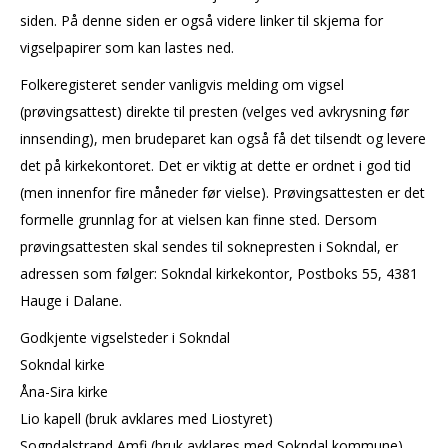
siden. På denne siden er også videre linker til skjema for
vigselpapirer som kan lastes ned.
Folkeregisteret sender vanligvis melding om vigsel
(prøvingsattest) direkte til presten (velges ved avkrysning før
innsending), men brudeparet kan også få det tilsendt og levere
det på kirkekontoret. Det er viktig at dette er ordnet i god tid
(men innenfor fire måneder før vielse). Prøvingsattesten er det
formelle grunnlag for at vielsen kan finne sted. Dersom
prøvingsattesten skal sendes til soknepresten i Sokndal, er
adressen som følger: Sokndal kirkekontor, Postboks 55, 4381
Hauge i Dalane.
Godkjente vigselsteder i Sokndal
Sokndal kirke
Åna-Sira kirke
Lio kapell (bruk avklares med Liostyret)
Sogndalstrand Amfi (bruk avklares med Sokndal kommune)