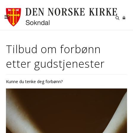
OM SOKNDAL MENIGHET
Tilbud om forbønn
DÅP-BRYLLUP-GRAVFERD
etter gudstjenester
GRAVSTELL
KONFIRMANT
Kunne du tenke deg forbønn?
TROSOPPLÆRING
MENIGHETSBLAD
MØTEPAPIRER MR OG FR
OVERSIKT OVER HALVÅRET