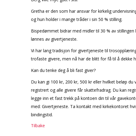
Gretha er den som har ansvar for kirkelig undervisnin
og hun holder i mange tråder i sin 50 % stilling.
Bispedømmet bidrar med midler til 30 % av stillingen
lønnes av givertjeneste.
Vi har lang tradisjon for givertjeneste til trosopplæri
trofaste givere, men nå har de blitt for få til å dekke he
Kan du tenke deg å bli fast giver?
Du kan gi 100 kr, 200 kr, 500 kr eller hvilket beløp du v
registrert og alle givere får skattefradrag. Du kan reg
legge inn et fast trekk på kontoen din til vår gaveko
med: Givertjeneste. Ta kontakt med kirkekontoret hvis
bindingstid.
Tilbake