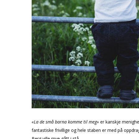
«La de små barna komme til meg»
er kanskje menighe
fantastiske frivillige og hele staben er med på oppdr
Berg ville mye gått i stå.