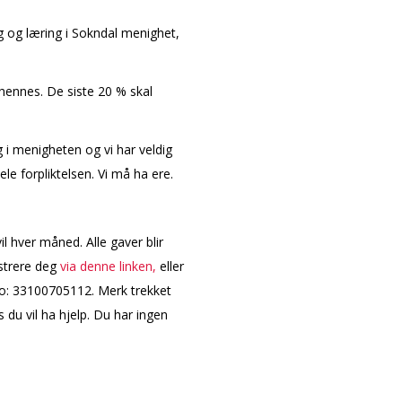
g og læring i Sokndal menighet,
 hennes. De siste 20 % skal
ng i menigheten og vi har veldig
le forpliktelsen. Vi må ha flere.
il hver måned. Alle gaver blir
istrere deg
via denne linken,
eller
nto: 33100705112. Merk trekket
 du vil ha hjelp. Du har
ingen